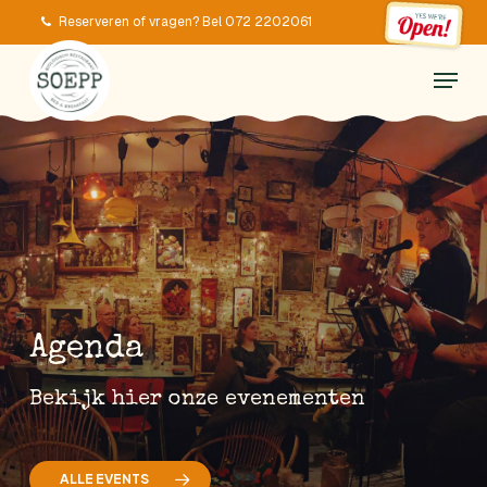
Skip
Reserveren of vragen? Bel 072 2202061
to
Menu
main
content
Agenda
Bekijk hier onze evenementen
ALLE EVENTS