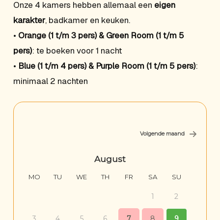
Onze 4 kamers hebben allemaal een
eigen
karakter
, badkamer en keuken.
•
Orange (1 t/m 3 pers) & Green Room (1 t/m 5
pers)
: te boeken voor 1 nacht
•
Blue (1 t/m 4 pers) & Purple Room (1 t/m 5 pers)
:
minimaal 2 nachten
August
MO
TU
WE
TH
FR
SA
SU
MO
1
2
3
4
5
6
7
8
9
7