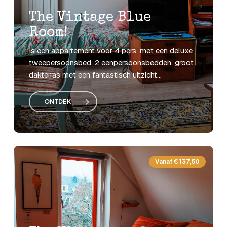
The
Vintage
Blue
Room!
Is
een
appartement
voor
4
pers.
met
een
deluxe
tweepersoonsbed,
2
eenpersoonsbedden,
groot
dakterras
met
een
fantastisch
uitzicht...
ONTDEK
Vanaf € 137,50