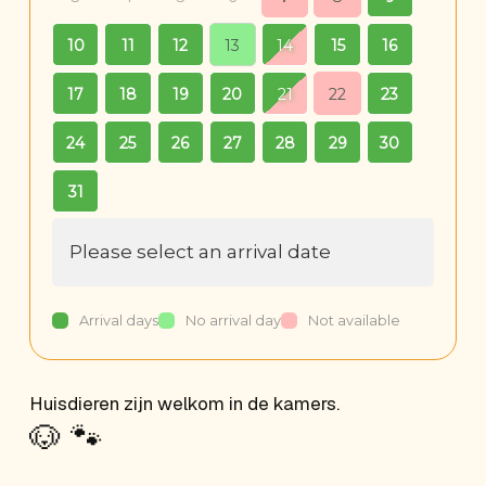
10
11
12
13
14
15
16
14
17
18
19
20
21
22
23
21
24
25
26
27
28
29
30
28
31
Please select an arrival date
Arrival days
No arrival day
Not available
Huisdieren zijn welkom in de kamers.
🐶 🐾