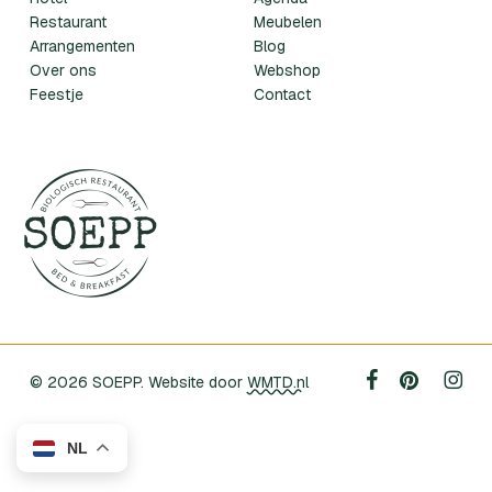
Restaurant
Meubelen
Arrangementen
Blog
Over ons
Webshop
Feestje
Contact
facebook
pinterest
instag
© 2026 SOEPP. Website door
WMTD.nl
NL