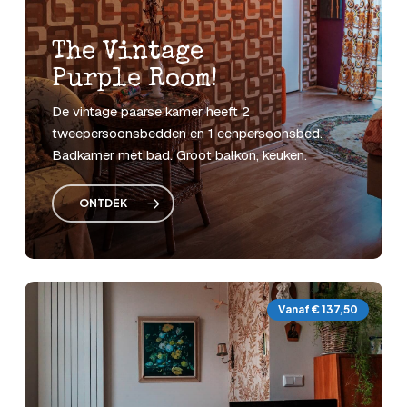
The
Vintage
Purple
Room!
De
vintage
paarse
kamer
heeft
2
tweepersoonsbedden
en
1
eenpersoonsbed.
Badkamer
met
bad.
Groot
balkon,
keuken.
ONTDEK
Vanaf € 137,50