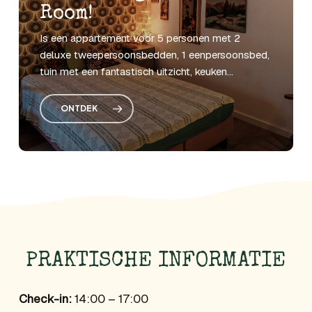
Room!
Is
een
appartement
voor
5
personen
met
2
deluxe
tweepersoonsbedden,
1
eenpersoonsbed,
tuin
met
een
fantastisch
uitzicht,
keuken...
ONTDEK
PRAKTISCHE INFORMATIE
Check-in:
14:00 – 17:00