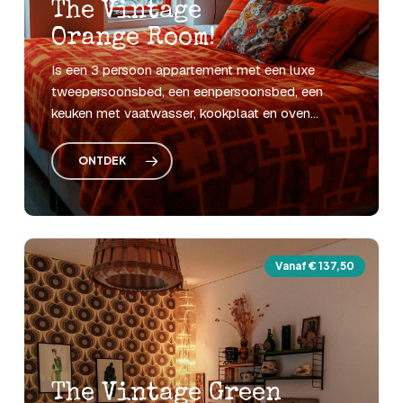
The
Vintage
Orange
Room!
Is
een
3
persoon
appartement
met
een
luxe
tweepersoonsbed,
een
eenpersoonsbed,
een
keuken
met
vaatwasser,
kookplaat
en
oven...
ONTDEK
Vanaf € 137,50
The
Vintage
Green