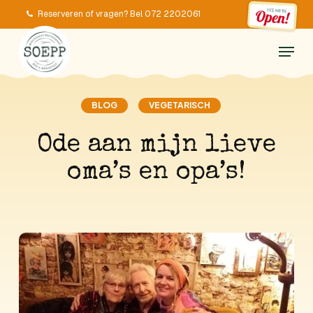
Skip
Reserveren of vragen? Bel 072 2202061
to
Menu
main
content
BLOG
VEGETARISCH
Ode aan mijn lieve
oma’s en opa’s!