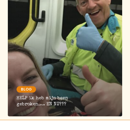
gebroken….
EN
NU???
BLOG
HELP ik heb mijn been
gebroken…. EN NU???