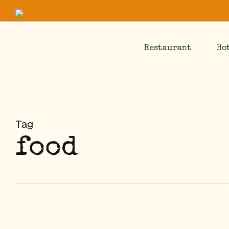
Skip
to
main
Restaurant
Ho
content
Tag
food