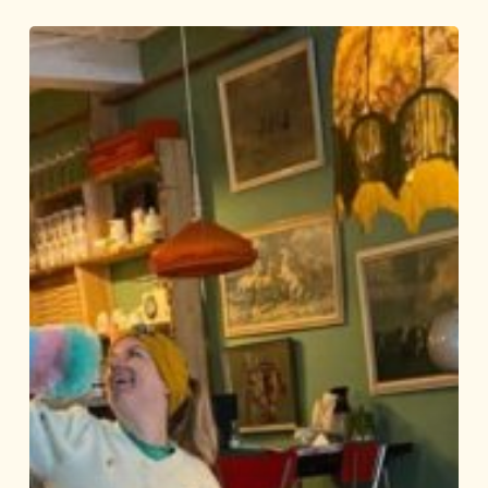
Dag
8
t/m
10
SOEPPERGEZOND