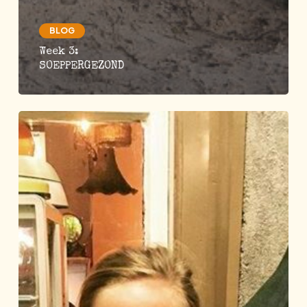
BLOG
Week 3:
SOEPPERGEZOND
Dag
11
t/m
13
SOEPPERGEZOND