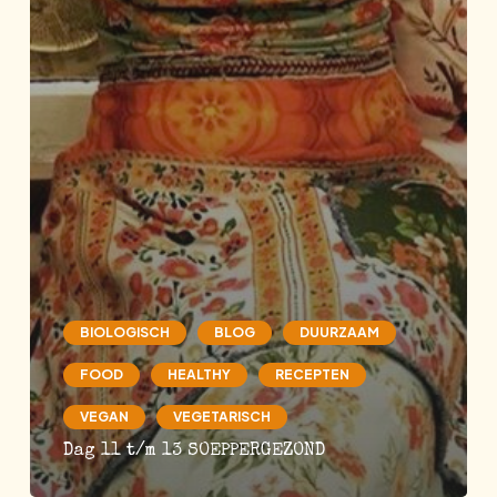
BIOLOGISCH
BLOG
DUURZAAM
FOOD
HEALTHY
RECEPTEN
VEGAN
VEGETARISCH
Dag 11 t/m 13 SOEPPERGEZOND